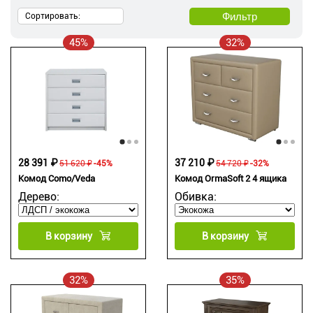
Фильтр
Сортировать:
45%
32%
28 391 ₽
37 210 ₽
51 620 ₽
-45%
54 720 ₽
-32%
Комод Como/Veda
Комод OrmaSoft 2 4 ящика
Дерево:
Обивка:
В корзину
В корзину
32%
35%