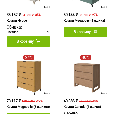
35 152 ₽
50 144 ₽
54 080 ₽
-35%
68 690 ₽
-27%
Комод Hygge
Комод Megapolis (3 ящика)
Обивка:
В корзину
В корзину
27%
40%
73 117 ₽
40 386 ₽
100 160 ₽
-27%
67 310 ₽
-40%
Комод Megapolis (5 ящиков)
Комод Canada (3 ящика)
Дерево: