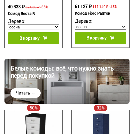
61 127 ₽
40 333 ₽
111 140 ₽
-45%
62 050 ₽
-35%
Комод Fiord Райтон
Комод Веста R
Дерево:
Дерево:
В корзину
В корзину
Белые комоды: всё, что нужно знать
перед покупкой
Читать →
50%
32%