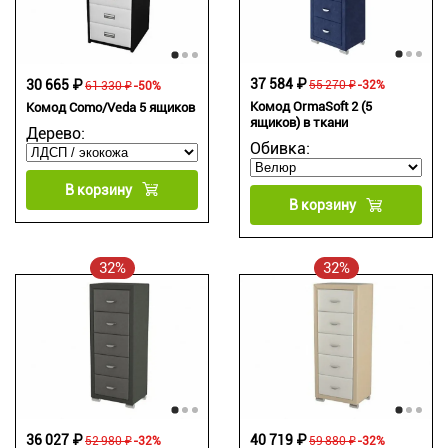
37 584 ₽
30 665 ₽
55 270 ₽
-32%
61 330 ₽
-50%
Комод OrmaSoft 2 (5
Комод Como/Veda 5 ящиков
ящиков) в ткани
Дерево:
Обивка:
В корзину
В корзину
32%
32%
36 027 ₽
40 719 ₽
52 980 ₽
-32%
59 880 ₽
-32%