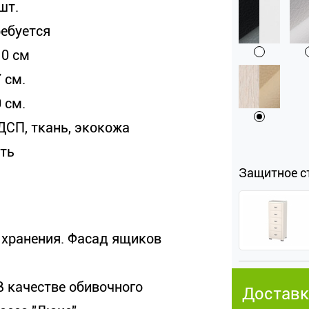
шт.
ребуется
10 см
 см.
 см.
ДСП, ткань, экокожа
сть
Защитное с
 хранения. Фасад ящиков
 качестве обивочного
Доставк