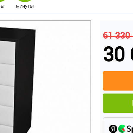
сы
минуты
61 330 
30 