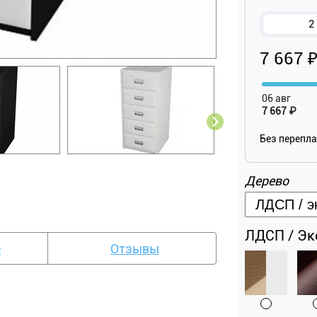
2
7 667 
06 авг
7 667 ₽
Без перепл
Дерево
ЛДСП / Эко
е
Отзывы