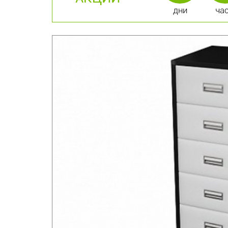
дни
ча