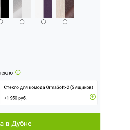
текло
Стекло для комода OrmaSoft-2 (5 ящиков)
+
1 950
руб.
а в Дубне