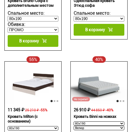
Кровать Bruno-Софа с
Односпальная кровать
дополнительным местом
Этюд софа
Спальное место:
Спальное место:
Обивка:
В корзину
В корзину
55%
40%
Не скрипит
11 345 ₽
26 910 ₽
25 210 ₽
-55%
44 850 ₽
-40%
Кровать Milton (с
Кровать Binni на ножках
основанием)