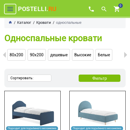
0
POSTELLI.
RU
Каталог
Кровати
односпальные
Односпальные кровати
80х200
90х200
дешевые
Высокие
Белые
Фильтр
Сортировать:
Подходит для подъёмного механизма
Подходит для подъёмного механизма