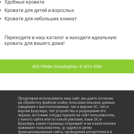
Удобные кровати
Кровати для детей и взрослых
Кровати для небольших комнат
Переходите в наш каталог и находите идеальную
кровать для вашего дома!
ВСЕ ПРАВА ЗАЩИЩЕНЫ. © 2013-2026
Продолжая использовать наш сайт, вы даете согласие
на обработку файлов cookie, пользовательских данных
(сведения о местоположении; тип и версия ОС; тип и
версия Браузера; тип устройства и разрешение его
экрана; источник откуда пришел на сайт пользователь;
с какого сайта или по какой рекламе; язык ОС и
Браузера; какие страницы открывает и на какие кнопки
нажимает пользователь; ip-адрес) в целях
функционирования сайта, проведения ретаргетинга и