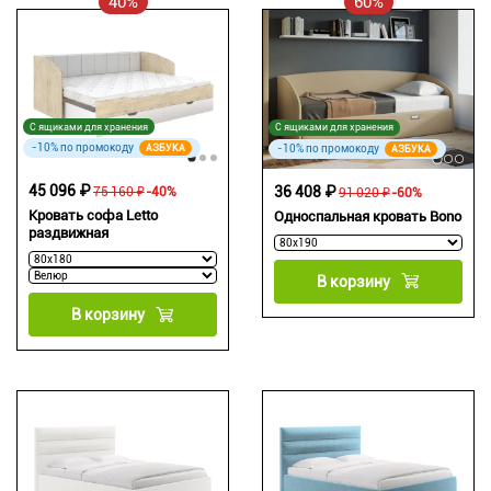
40%
60%
С ящиками для хранения
С ящиками для хранения
-10% по промокоду
-10% по промокоду
АЗБУКА
АЗБУКА
45 096 ₽
36 408 ₽
75 160 ₽
-40%
91 020 ₽
-60%
Кровать софа Letto
Односпальная кровать Bono
раздвижная
В корзину
В корзину