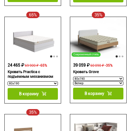
65%
35%
Современный стиль
24 465 ₽
39 059 ₽
69 900 ₽
-65%
60 090 ₽
-35%
Кровать Practica с
Кровать Grove
подъемным механизмом
В корзину
В корзину
35%