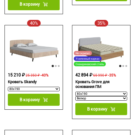
В корзину
40%
35%
Не скрипит
Усиленный каркас
Скандинавский стиль
15 210 ₽
42 894 ₽
25 350 ₽
-40%
65 990 ₽
-35%
Кровать Skandy
Кровать Grove для
основания ПМ
В корзину
В корзину