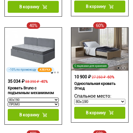
В корзину
В корзину
40%
60%
С ящиками для хранения
-10% по промокоду
АЗБУКА
10 900 ₽
27 250 ₽
-60%
35 034 ₽
58 390 ₽
-40%
Односпальная кровать
Кровать Bruno с
Этюд
подъемным механизмом
Спальное место:
В корзину
В корзину