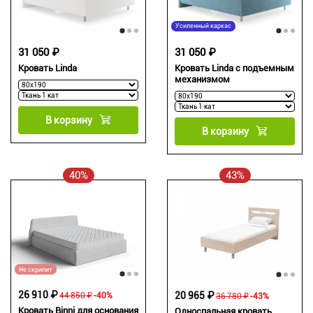
Усиленный каркас
31 050 ₽
31 050 ₽
Кровать Linda
Кровать Linda с подъемным
механизмом
В корзину
В корзину
40%
43%
Не скрипит
26 910 ₽
20 965 ₽
44 850 ₽
-40%
36 780 ₽
-43%
Кровать Binni для основания
Односпальная кровать