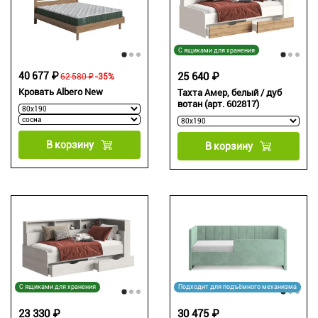
С ящиками для хранения
40 677 ₽
25 640 ₽
62 580 ₽
-35%
Кровать Albero New
Тахта Амер, белый / дуб
вотан (арт. 602817)
В корзину
В корзину
С ящиками для хранения
Подходит для подъёмного механизма
23 330 ₽
30 475 ₽