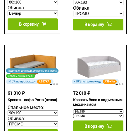
Обивка:
Обивка:
В корзину
В корзину
Подходит для подъёмного механизма
Современный стиль
-10% по промокоду
-10% по промокоду
АЗБУКА
АЗБУКА
61 310 ₽
72 010 ₽
Кровать-софа Porto (левая)
Кровать Bono с подъемным
механизмом
Спальное место:
Обивка:
В корзину