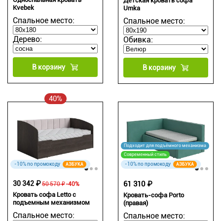
Детская кровать софа
Kvebek
Umka
Спальное место:
Спальное место:
Дерево:
Обивка:
В корзину
В корзину
40%
Подходит для подъёмного механизма
Современный стиль
-10% по промокоду
-10% по промокоду
АЗБУКА
АЗБУКА
30 342 ₽
61 310 ₽
50 570 ₽
-40%
Кровать софа Letto с
Кровать-софа Porto
подъемным механизмом
(правая)
Спальное место:
Спальное место: