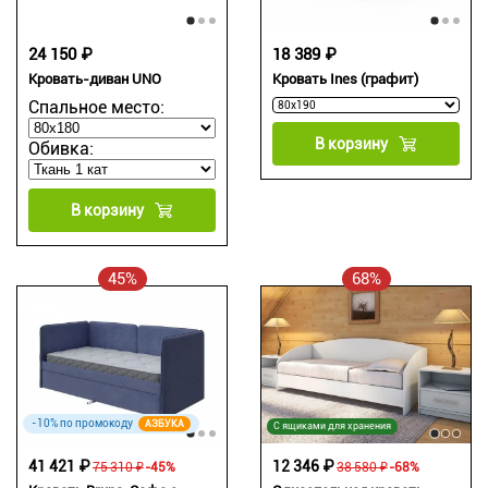
24 150 ₽
18 389 ₽
Кровать-диван UNO
Кровать Ines (графит)
Спальное место:
В корзину
Обивка:
В корзину
45%
68%
-10% по промокоду
АЗБУКА
С ящиками для хранения
41 421 ₽
12 346 ₽
75 310 ₽
-45%
38 580 ₽
-68%