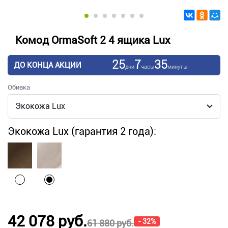
Комод OrmaSoft 2 4 ящика Lux
25
7
35
ДО КОНЦА АКЦИИ
дни
часы
минуты
Обивка
Экокожа Lux (гарантия 2 года):
42 078 руб.
- 32%
61 880 руб.