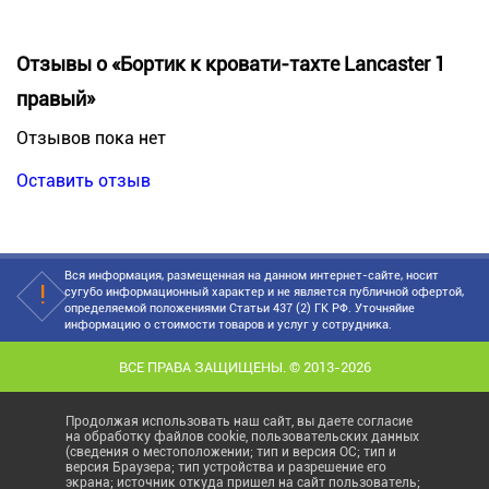
Отзывы о «Бортик к кровати-тахте Lancaster 1
правый»
Отзывов пока нет
Оставить отзыв
Вся информация, размещенная на данном интернет-сайте, носит
сугубо информационный характер и не является публичной офертой,
определяемой положениями Статьи 437 (2) ГК РФ. Уточняйие
информацию о стоимости товаров и услуг у сотрудника.
ВСЕ ПРАВА ЗАЩИЩЕНЫ. © 2013-2026
Продолжая использовать наш сайт, вы даете согласие
на обработку файлов cookie, пользовательских данных
(сведения о местоположении; тип и версия ОС; тип и
версия Браузера; тип устройства и разрешение его
экрана; источник откуда пришел на сайт пользователь;