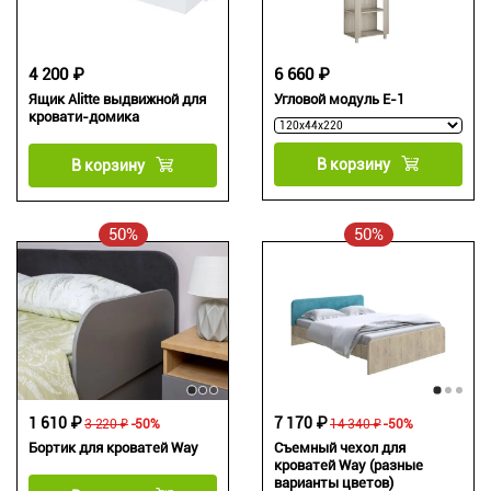
4 200 ₽
6 660 ₽
Ящик Alitte выдвижной для
Угловой модуль Е-1
кровати-домика
В корзину
В корзину
50%
50%
1 610 ₽
7 170 ₽
3 220 ₽
-50%
14 340 ₽
-50%
Бортик для кроватей Way
Съемный чехол для
кроватей Way (разные
варианты цветов)