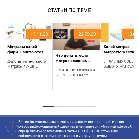
СТАТЬИ ПО ТЕМЕ
15.11.20
22.09.20
13.09
Матрасы какой
Какой матрас
фирмы считаются
выбрать: жесткий
Что делать, если
самыми лучшими?
мягкий.
матрас слишком
Действительно, какие
3 ГЛАВНЫХ СОВЕТА
жесткий?
матрасы лучше?
ВЫБОРУ МАТРАСА. 1
Если вы не послушали
Асконы? Орматека?
Жесткий выбираем
советы, которые мы
Каких-то менее
пока формируется
давали раньше и все же
раскрученных фирм?
осанка или есть п...
купили слишком
А...
жесткий матр...
Вся информация, размещенная на данном интернет-сайте, носит
сугубо информационный характер и не является публичной офертой,
определяемой положениями Статьи 437 (2) ГК РФ. Уточняйие
информацию о стоимости товаров и услуг у сотрудника.