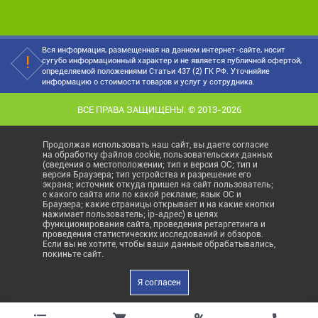
Вся информация, размещенная на данном интернет-сайте, носит
сугубо информационный характер и не является публичной офертой,
определяемой положениями Статьи 437 (2) ГК РФ. Уточняйие
информацию о стоимости товаров и услуг у сотрудника.
ВСЕ ПРАВА ЗАЩИЩЕНЫ. © 2013-2026
Продолжая использовать наш сайт, вы даете согласие
на обработку файлов cookie, пользовательских данных
(сведения о местоположении; тип и версия ОС; тип и
версия Браузера; тип устройства и разрешение его
экрана; источник откуда пришел на сайт пользователь;
с какого сайта или по какой рекламе; язык ОС и
Браузера; какие страницы открывает и на какие кнопки
нажимает пользователь; ip-адрес) в целях
функционирования сайта, проведения ретаргетинга и
проведения статистических исследований и обзоров.
Если вы не хотите, чтобы ваши данные обрабатывались,
покиньте сайт.
Я согласен