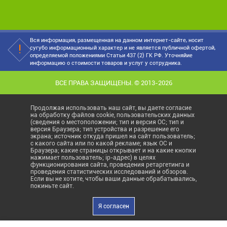
Вся информация, размещенная на данном интернет-сайте, носит
сугубо информационный характер и не является публичной офертой,
определяемой положениями Статьи 437 (2) ГК РФ. Уточняйие
информацию о стоимости товаров и услуг у сотрудника.
ВСЕ ПРАВА ЗАЩИЩЕНЫ. © 2013-2026
Продолжая использовать наш сайт, вы даете согласие
на обработку файлов cookie, пользовательских данных
(сведения о местоположении; тип и версия ОС; тип и
версия Браузера; тип устройства и разрешение его
экрана; источник откуда пришел на сайт пользователь;
с какого сайта или по какой рекламе; язык ОС и
Браузера; какие страницы открывает и на какие кнопки
нажимает пользователь; ip-адрес) в целях
функционирования сайта, проведения ретаргетинга и
проведения статистических исследований и обзоров.
Если вы не хотите, чтобы ваши данные обрабатывались,
покиньте сайт.
Я согласен