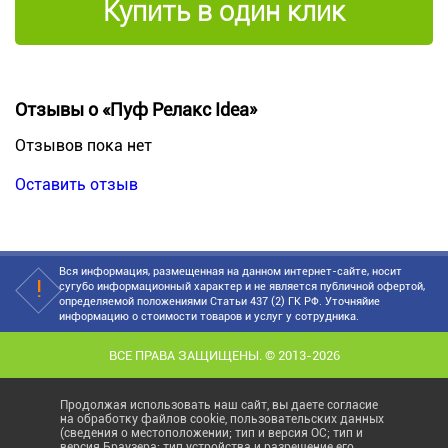
Купить в один клик
Отзывы о «Пуф Релакс Idea»
Отзывов пока нет
Оставить отзыв
Вся информация, размещенная на данном интернет-сайте, носит
сугубо информационный характер и не является публичной офертой,
определяемой положениями Статьи 437 (2) ГК РФ. Уточняйие
информацию о стоимости товаров и услуг у сотрудника.
ВСЕ ПРАВА ЗАЩИЩЕНЫ. © 2013-2026
Продолжая использовать наш сайт, вы даете согласие
на обработку файлов cookie, пользовательских данных
(сведения о местоположении; тип и версия ОС; тип и
версия Браузера; тип устройства и разрешение его