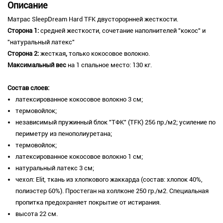
Описание
Матрас SleepDream Hard TFK двусторорнней жесткости.
Сторона 1:
средней жесткости, сочетание наполнителей "кокос" и
"натуральный латекс"
Сторона 2:
жесткая
,
только кокосовое волокно.
Максимальный вес
на 1 спальное место: 130 кг.
Состав слоев:
латексированное кокосовое волокно 3 см;
термовойлок;
независимый пружинный блок "ТФК" (TFK) 256 пр./м2; усиление по
периметру из пенополиуретана;
термовойлок;
латексированное кокосовое волокно 1 см;
натуральный латекс 3 см;
чехол: Elit, ткань из хлопкового жаккарда (состав: хлопок 40%,
полиэстер 60%). Простеган на холлконе 250 гр./м2. Специальная
пропитка предохраняет покрытие от истирания.
высота 22 см.