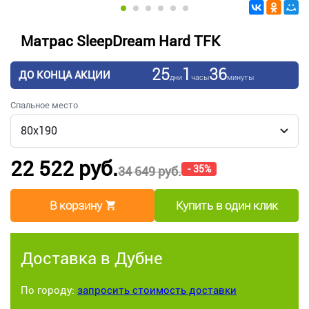
Матрас SleepDream Hard TFK
25
1
36
ДО КОНЦА АКЦИИ
дни
часы
минуты
Спальное место
22 522 руб.
- 35%
34 649 руб.
В корзину
Купить в один клик
Доставка в Дубне
По городу:
запросить стоимость доставки