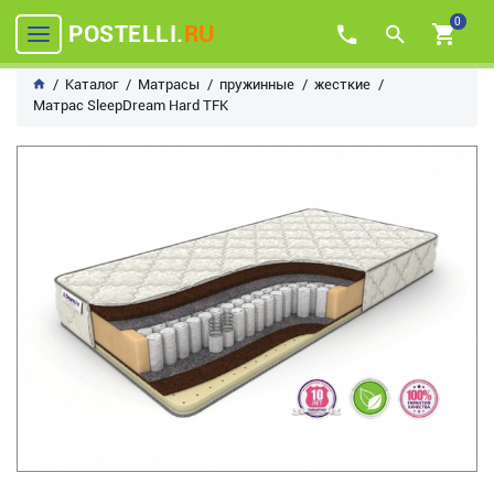
0
POSTELLI.
RU
Каталог
Матрасы
пружинные
жесткие
Матрас SleepDream Hard TFK