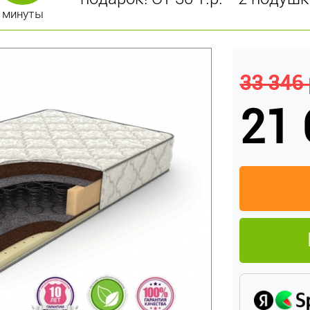
минуты
33 346 
21 