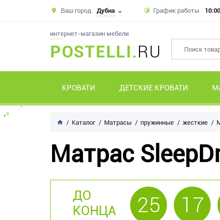
Ваш город
Дубна
График работы
10:00
интернет-магазин мебели
POSTELLI.
RU
КРОВАТИ
ДЕТСКИЕ КРОВАТИ
М
Каталог
Матрасы
пружинные
жесткие
М
Матрас SleepD
ДО
25
17
КОНЦА