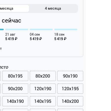
 месяца
4 месяца
₽ сейчас
21 авг
04 сен
18 сен
5 419 ₽
5 419 ₽
5 419 ₽
ат
есто
80x195
80x200
90x190
90x200
120x190
120x195
140x190
140x195
140x200