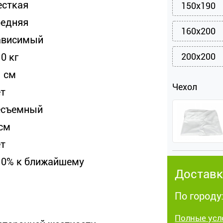
есткая
150x190
редняя
160x200
ависимый
0 кг
200x200
1 см
Чехол
ет
есъемный
 см
ет
10% к ближайшему
Доставк
По городу
Полные усл