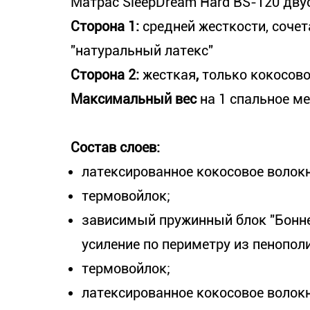
Матрас SleepDream Hard BS-120 дву
Сторона 1:
средней жесткости, сочет
"натуральный латекс"
Сторона 2:
жесткая
,
только кокосово
Максимальный вес
на 1 спальное м
Состав слоев:
латексированное кокосовое волокн
термовойлок;
зависимый пружинный блок "Боннел
усиление по периметру из пенопол
термовойлок;
латексированное кокосовое волокн