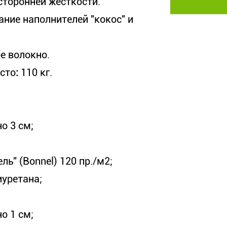
сторонней жесткости.
ание наполнителей "кокос" и
е волокно.
есто
:
110 кг.
о 3 см;
ь" (Bonnel) 120 пр./м2;
иуретана;
о 1 см;