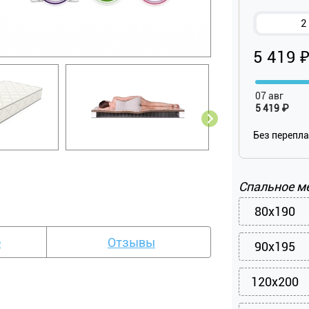
2
5 419 
07 авг
5 419 ₽
Без перепл
Спальное м
80x190
е
Отзывы
90x195
120x200