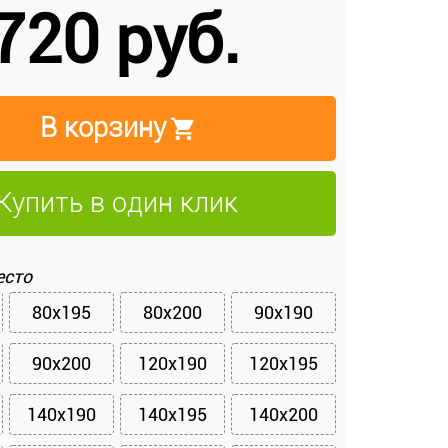
720 руб.
В корзину
Купить в один клик
есто
80x195
80x200
90x190
90x200
120x190
120x195
140x190
140x195
140x200