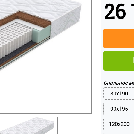
26 
Спальное м
80x190
90x195
120x200