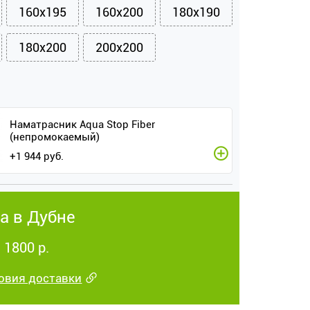
160x195
160x200
180x190
180x200
200x200
Наматрасник Aqua Stop Fiber
(непромокаемый)
+
1 944
руб.
а в Дубне
 1800 р.
овия доставки