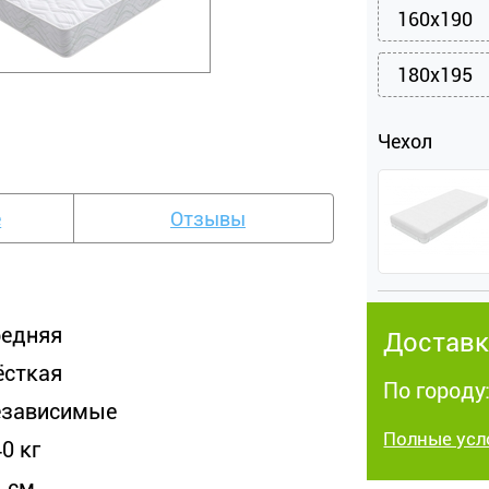
160x190
180x195
Чехол
е
Отзывы
редняя
Доставк
ёсткая
По городу:
езависимые
Полные усл
0 кг
4 см