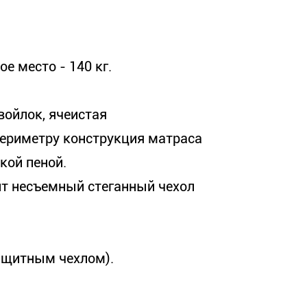
е место - 140 кг.
войлок, ячеистая
периметру конструкция матраса
кой пеной.
т несъемный стеганный чехол
защитным чехлом).