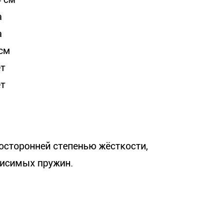
а
а
 см
ет
ет
осторонней степенью жёсткости,
висимых пружин.