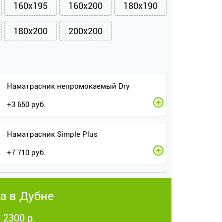
160x195
160x200
180x190
180x200
200x200
Наматрасник непромокаемый Dry
+
3 650
руб.
Наматрасник Simple Plus
+
7 710
руб.
а в Дубне
 2300 р.