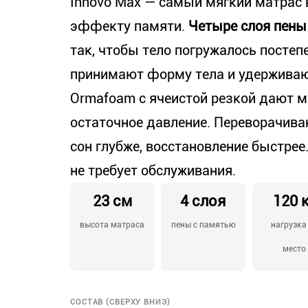
Innovo Max — самый мягкий матрас 
эффекту памяти.
Четыре слоя пены
так, чтобы тело погружалось постепе
принимают форму тела и удерживают
Ormafoam с ячеистой резкой дают 
остаточное давление. Переворачива
сон глубже, восстановление быстрее
не требует обслуживания.
23 см
4 слоя
120 
высота матраса
пены с памятью
нагрузка
место
СОСТАВ (СВЕРХУ ВНИЗ)