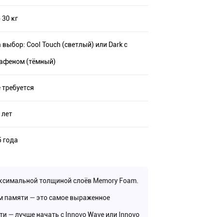
 30 кг
 выбор: Cool Touch (светлый) или Dark с
афеном (тёмный)
 требуется
 лет
5 года
аксимальной толщиной слоёв Memory Foam.
ом памяти — это самое выраженное
и — лучше начать с Innovo Wave или Innovo