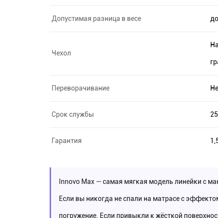
Допустимая разница в весе
до
На
Чехол
гр
Переворачивание
Не
Срок службы
25
Гарантия
1,
Innovo Max — самая мягкая модель линейки с м
Если вы никогда не спали на матрасе с эффект
погружение. Если привыкли к жёсткой поверхност