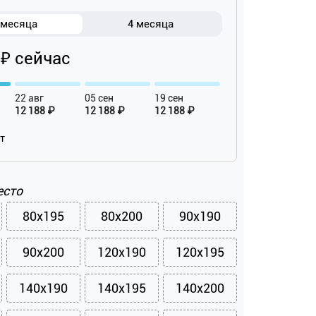
 месяца
4 месяца
 ₽ сейчас
22 авг
05 сен
19 сен
12 188 ₽
12 188 ₽
12 188 ₽
ат
есто
80x195
80x200
90x190
90x200
120x190
120x195
140x190
140x195
140x200