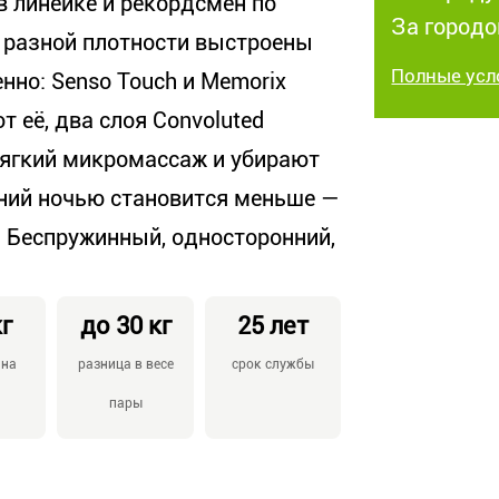
в линейке и рекордсмен по
За городо
разной плотности выстроены
Полные усл
нно: Senso Touch и Memorix
 её, два слоя Convoluted
мягкий микромассаж и убирают
ний ночью становится меньше —
. Беспружинный, односторонний,
кг
до 30 кг
25 лет
 на
разница в весе
срок службы
пары