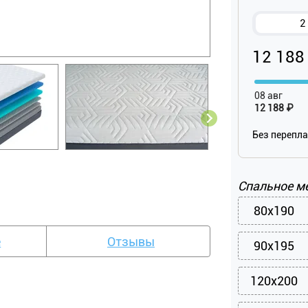
2
12 188
08 авг
12 188 ₽
Без перепл
Спальное м
80x190
е
Отзывы
90x195
120x200