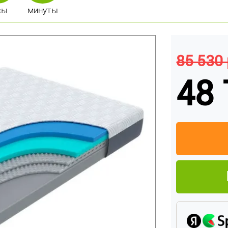
сы
минуты
85 530 
48 