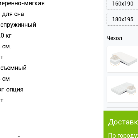
меренно-мягкая
160x190
 для сна
180x195
еспружинный
0 кг
Чехол
 см.
ет
есъемный
3 см
оп опция
ет
Доставк
По городу: