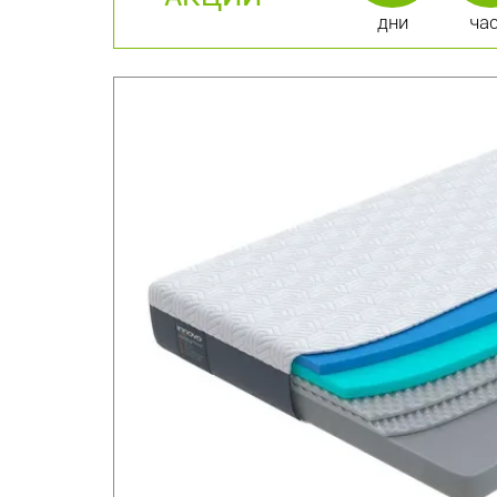
дни
ча