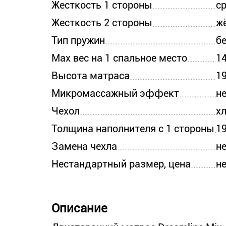
Жесткость 1 стороны
с
Жесткость 2 стороны
ж
Тип пружин
б
Max вес на 1 спальное место
14
Высота матраса
1
Микромассажный эффект
н
Чехол
х
Толщина наполнителя с 1 стороны
1
Замена чехла
н
Нестандартный размер, цена
н
Описание