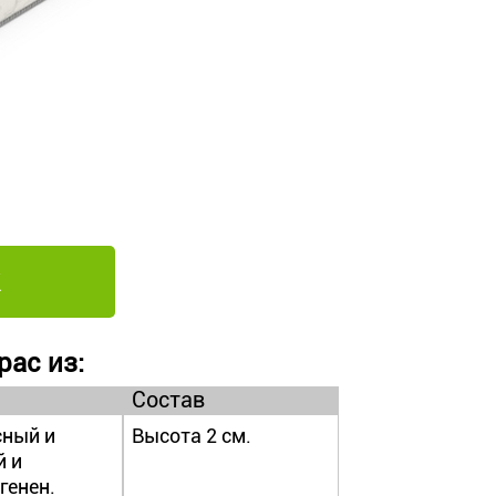
рас из:
Состав
сный и
Высота 2 см.
й и
генен.