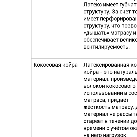
Латекс имеет губча
структуру. За счет т
имеет перфорирова
структуру, что позв
«дышать» матрасу и
обеспечивает велик
вентилируемость.
Кокосовая койра
Латексированная к
койра - это натурал
материал, произвед
волокон кокосового 
использовании в со
матраса, придаёт
жёсткость матрасу.
материал не рассыпа
стареет в течении д
времени с учётом о
на него нагрузок.