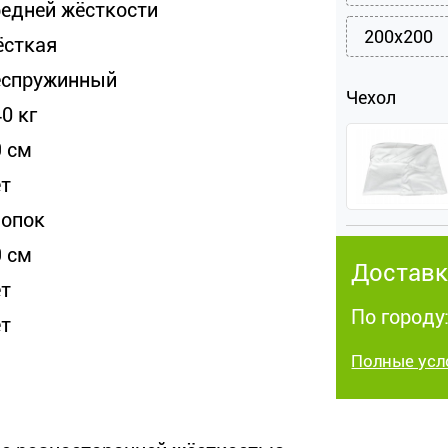
редней жёсткости
200x200
ёсткая
еспружинный
Чехол
0 кг
9 см
ет
лопок
9 см
Доставк
ет
По городу
ет
Полные усл