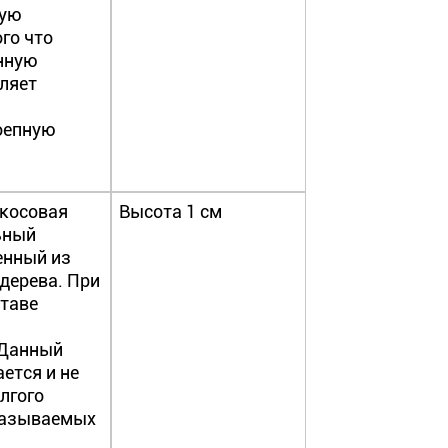
тую
ого что
нную
оляет
оепную
окосовая
Высота 1 см
ьный
енный из
дерева. При
ставе
 Данный
ется и не
олгого
казываемых