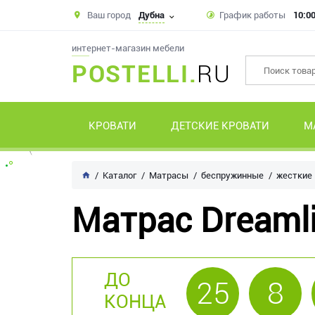
Ваш город
Дубна
График работы
10:00
интернет-магазин мебели
POSTELLI.
RU
КРОВАТИ
ДЕТСКИЕ КРОВАТИ
М
Каталог
Матрасы
беспружинные
жесткие
Матрас Dreamli
ДО
25
8
КОНЦА