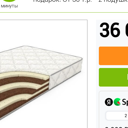
минуты
36 
2