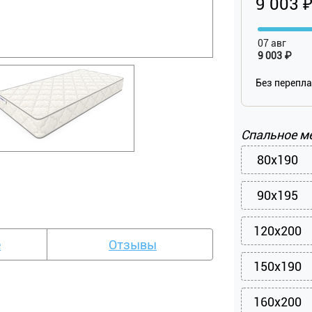
9 003 
07 авг
9 003 ₽
Без перепл
Спальное м
80x190
90x195
120x200
е
Отзывы
150x190
160x200