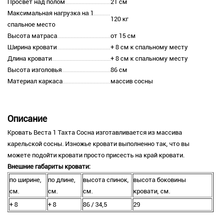
Просвет над полом
21 см
Максимальная нагрузка на 1
120 кг
спальное место
Высота матраса
от 15 см
Ширина кровати
+ 8 см к спальному месту
Длина кровати
+ 8 см к спальному месту
Высота изголовья
86 см
Материал каркаса
массив сосны
Описание
Кровать Веста 1 Тахта Сосна изготавливается из массива
карельской сосны. Изножье кровати выполненно так, что вы
можете подойти кровати просто присесть на край кровати.
Внешние габариты кровати:
по ширине,
по длине,
высота спинок,
высота боковины
см.
см.
см.
кровати, см.
+ 8
+ 8
86 / 34,5
29