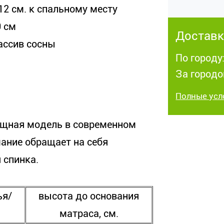
12 см. к спальному месту
0 см
Доставк
ассив сосны
По городу
За городо
Полные усл
ящная модель в современном
мание обращает на себя
 спинка.
ья/
высота до основания
матраса, см.