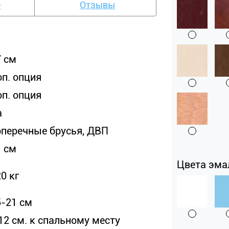
е
Отзывы
7 см
оп. опция
оп. опция
а
оперечные брусья, ДВП
1 см
Цвета эма
0 кг
5-21 см
12 см. к спальному месту