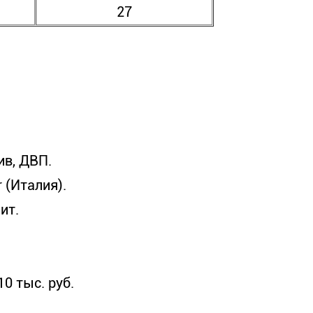
27
ив, ДВП.
 (Италия).
ит.
0 тыс. руб.