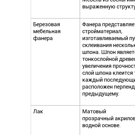
выраженную структу
Березовая
Фанера представляе
мебельная
стройматериал,
фанера
изготавливаемый п
склеивания несколь
шпона. Шпон являет
тонкослойной древе
увеличения прочнос
слой шпона клеится 
каждый последующи
расположен перпен
предыдущему.
Лак
Матовый
прозрачный акрилов
водной основе.