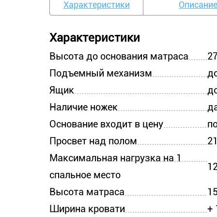
Характеристики
Описани
Характеристики
Высота до основания матраса
2
Подъемный механизм
д
Ящик
д
Наличие ножек
д
Основание входит в цену
п
Просвет над полом
2
Максимальная нагрузка на 1
12
спальное место
Высота матраса
1
Ширина кровати
+ 