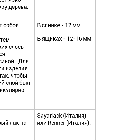
ру дерева.
т собой
В спинке - 12 мм.
В ящиках - 12-16 мм.
утем
ких слоев
ся
синой. Для
ти изделия
так, чтобы
й слой был
дикулярно
Sayarlack (Италия)
ый лак на
или Renner (Италия).