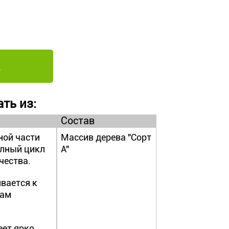
ть из:
Состав
ной части
Массив дерева "Сорт
олный цикл
А"
чества.
вается к
дам
еет ярко