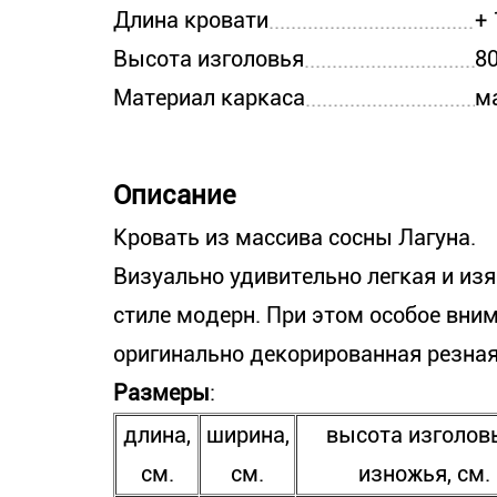
Длина кровати
+ 
Высота изголовья
8
Материал каркаса
м
Описание
Кровать из массива сосны Лагуна.
Визуально удивительно легкая и из
стиле модерн. При этом особое вни
оригинально декорированная резная
Размеры
:
длина,
ширина,
высота изголов
см.
см.
изножья, см.