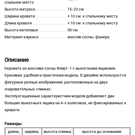
спальное место
Высота матраса
15-23 см
Ширина кровати
+ 10 см. к спальному месту
Длина кровати
+ 10 см. к спальному месту
Высота изголовья
90 см
Материал каркаса
массив сосны, фанера
Описание
Ккровать из массива сосны Флирт-1 с выкатными ящиками.
Красивая, удобная и практичная модель. В дизайне используются
фигурные резные изображения, расположенные на двух
очаровательных спинках.
Эксплуатационные характеристики модели добавляют два
больших выкатныхх ящика на 4-х колесиках, не фиксированных к
кровати.
Размеры
:
длина,
ширина,
высота спинки,
высота до основания