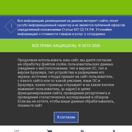
Вся информация, размещенная на данном интернет-сайте, носит
сугубо информационный характер и не является публичной офертой,
определяемой положениями Статьи 437 (2) ГК РФ. Уточняйие
информацию о стоимости товаров и услуг у сотрудника.
ВСЕ ПРАВА ЗАЩИЩЕНЫ. © 2013-2026
Продолжая использовать наш сайт, вы даете согласие
на обработку файлов cookie, пользовательских данных
(сведения о местоположении; тип и версия ОС; тип и
версия Браузера; тип устройства и разрешение его
экрана; источник откуда пришел на сайт пользователь;
с какого сайта или по какой рекламе; язык ОС и
Браузера; какие страницы открывает и на какие кнопки
нажимает пользователь; ip-адрес) в целях
функционирования сайта, проведения ретаргетинга и
проведения статистических исследований и обзоров.
Если вы не хотите, чтобы ваши данные обрабатывались,
покиньте сайт.
Я согласен