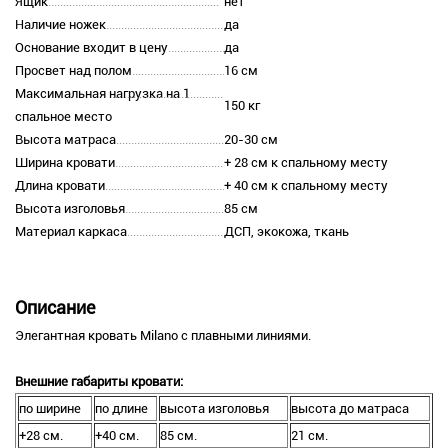
Ящик
нет
Наличие ножек
да
Основание входит в цену
да
Просвет над полом
16 см
Максимальная нагрузка на 1
150 кг
спальное место
Высота матраса
20-30 см
Ширина кровати
+ 28 см к спальному месту
Длина кровати
+ 40 см к спальному месту
Высота изголовья
85 см
Материал каркаса
ДСП, экокожа, ткань
Описание
Элегантная кровать Milano с плавными линиями.
Внешние габариты кровати:
по ширине
по длине
высота изголовья
высота до матраса
+28 см.
+40 см.
85 см.
21 см.