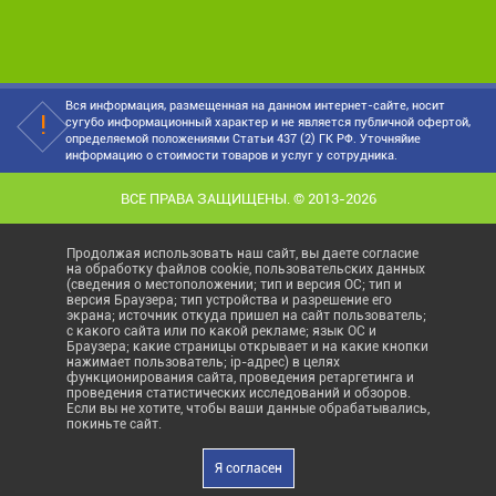
Вся информация, размещенная на данном интернет-сайте, носит
сугубо информационный характер и не является публичной офертой,
определяемой положениями Статьи 437 (2) ГК РФ. Уточняйие
информацию о стоимости товаров и услуг у сотрудника.
ВСЕ ПРАВА ЗАЩИЩЕНЫ. © 2013-2026
Продолжая использовать наш сайт, вы даете согласие
на обработку файлов cookie, пользовательских данных
(сведения о местоположении; тип и версия ОС; тип и
версия Браузера; тип устройства и разрешение его
экрана; источник откуда пришел на сайт пользователь;
с какого сайта или по какой рекламе; язык ОС и
Браузера; какие страницы открывает и на какие кнопки
нажимает пользователь; ip-адрес) в целях
функционирования сайта, проведения ретаргетинга и
проведения статистических исследований и обзоров.
Если вы не хотите, чтобы ваши данные обрабатывались,
покиньте сайт.
Я согласен