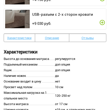
USB-разъем с 2-х сторон кровати
+
9 030
руб.
Характеристики
Описание
Отзывы
Характеристики
Высота до основания матраса
регулируется
Подъемный механизм
доп опция
Ящик
доп опция
Наличие ножек
да
Основание входит в цену
нет
Просвет над полом
10 см
Максимальная нагрузка на 1
120-250 кг
спальное место
Высота матраса
от 17 см
Ширина кровати
+19 см. к спальному месту