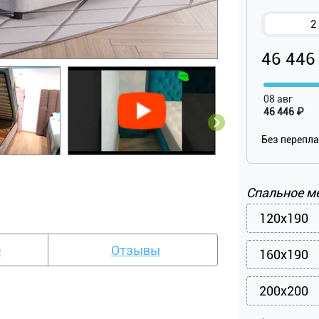
2
46 446
08 авг
46 446 ₽
Без перепл
Спальное м
120x190
е
Отзывы
160x190
200x200