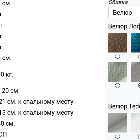
Обивка
 см.
а
ет
Велюр Лофт
а
а
 см.
0 кг.
 20 см.
21 см. к спальному месту
Велюр Tedd
13 см. к спальному месту
0 см.
СП