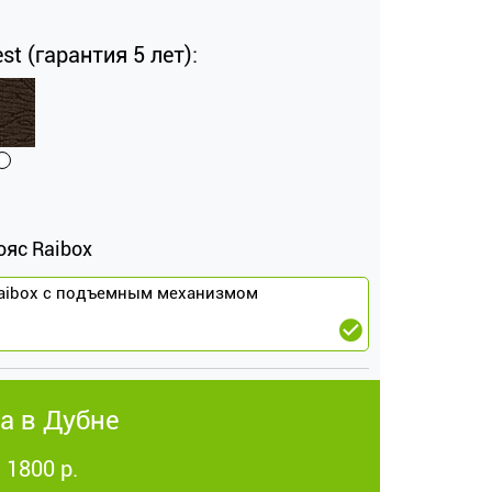
st (гарантия 5 лет):
ояс Raibox
aibox с подъемным механизмом
а в Дубне
 1800 р.