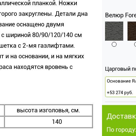
аллической планкой. Ножки
торого закруглены. Детали дна
Велюр Fore
ование оснащено двумя
с шириной 80/90/120/140 см
шетка с 2-мя газлифтами.
т и на основании, и на мягких
раса находятся вровень с
Царговый п
Основание R
+
53 274
руб.
высота изголовья, см.
Доставк
140
По городу: