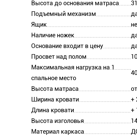
Высота до основания матраса
31
Подъемный механизм
д
Ящик
н
Наличие ножек
д
Основание входит в цену
д
Просвет над полом
10
Максимальная нагрузка на 1
40
спальное место
Высота матраса
от
Ширина кровати
+ 
Длина кровати
+ 
Высота изголовья
14
Материал каркаса
Д