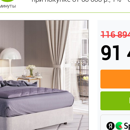
минуты
116 894
91 