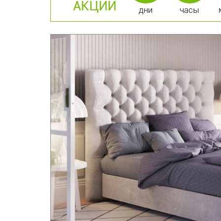
АКЦИИ
дни
часы