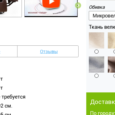
Обивка
Ткань велюр
е
Отзывы
ет
ет
е требуется
Доставк
2 см.
По городу:
5 см.