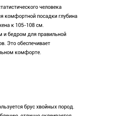
статистического человека
ля комфортной посадки глубина
ена к 105-108 см.
м и бедром для правильной
ов. Это обеспечивает
льном комфорте.
ользуется брус хвойных пород.
блению, отлично склеивается.