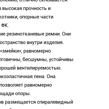
ся высокая прочность и
котники, опорные части
 ФК.
кие резинотканевые ремни. Они
остранство внутри изделия.
«змейки», равномерно
лговечны, бесшумны, устойчивы
орошей вентилируемостью.
окоэластичная пена. Она
 позволяет равномерно
лощади опоры.
ков размещается спиралевидный