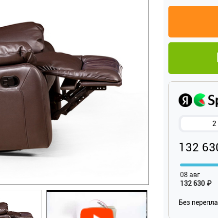
2
132 63
08 авг
132 630 ₽
Без перепл