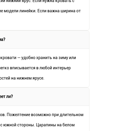
ий нижний ярус. Если нужна кровать с
ие модели линейки. Если важна ширина от
ма?
кровати — удобно хранить на зиму или
егко вписывается в любой интерьер
остей на нижнем ярусе.
еет ли?
вов. Пожелтение возможно при длительном
а с южной стороны. Царапины на белом