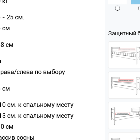
 кг
 - 25 см.
5 см
Защитный 
38 см
а
права/слева по выбору
5 см
10 см. к спальному месту
13 см. к спальному месту
90 см
ассив сосны