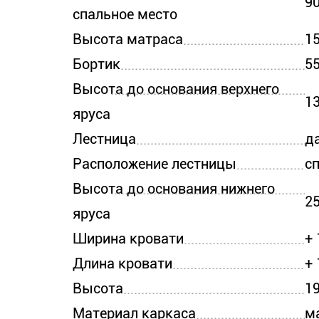
90
спальное место
Высота матраса
15
Бортик
5
Высота до основания верхнего
1
яруса
Лестница
д
Расположение лестницы
с
Высота до основания нижнего
2
яруса
Ширина кровати
+ 
Длина кровати
+ 
Высота
1
Материал каркаса
м