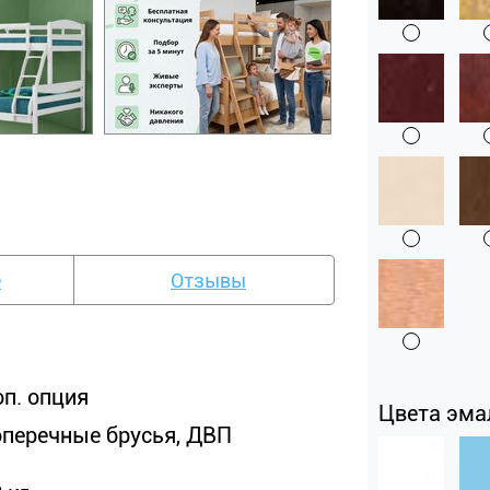
е
Отзывы
оп. опция
Цвета эма
оперечные брусья, ДВП