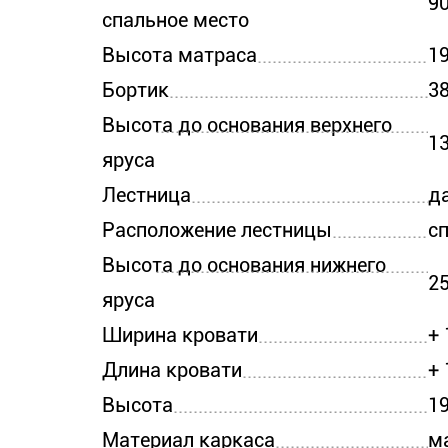
90
спальное место
Высота матраса
19
Бортик
3
Высота до основания верхнего
1
яруса
Лестница
д
Расположение лестницы
с
Высота до основания нижнего
2
яруса
Ширина кровати
+ 
Длина кровати
+ 
Высота
1
Материал каркаса
м