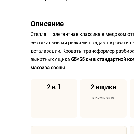
Описание
Стелла — элегантная классика в медовом от
вертикальными рейками придают кровати лё
детализации. Кровать-трансформер разбир
выкатных ящика
65×65 см в стандартной к
массива сосны
.
2 в 1
2 ящика
в комплекте