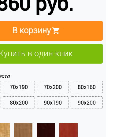
860 руб.
В корзину
Купить в один клик
есто
70x190
70x200
80x160
80x200
90x190
90x200