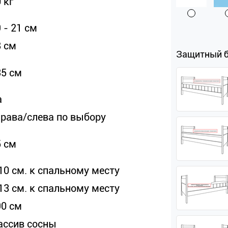
 кг
 - 21 см
8 см
Защитный 
35 см
а
права/слева по выбору
5 см
10 см. к спальному месту
13 см. к спальному месту
90 см
ассив сосны