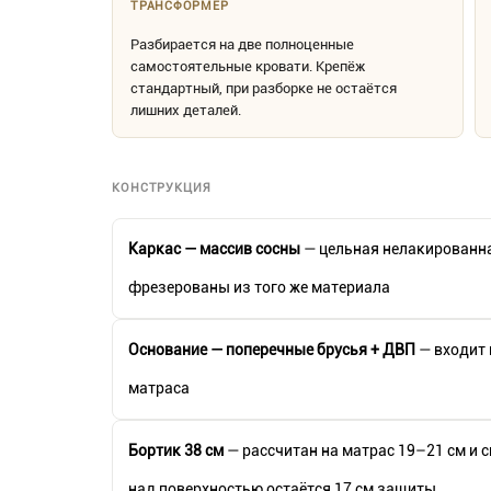
ТРАНСФОРМЕР
Разбирается на две полноценные
самостоятельные кровати. Крепёж
стандартный, при разборке не остаётся
лишних деталей.
КОНСТРУКЦИЯ
Каркас — массив сосны
— цельная нелакированна
фрезерованы из того же материала
Основание — поперечные брусья + ДВП
— входит 
матраса
Бортик 38 см
— рассчитан на матрас 19–21 см и с
над поверхностью остаётся 17 см защиты