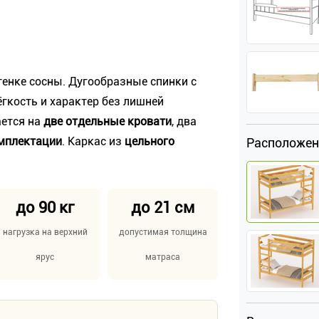
тенке сосны. Дугообразные спинки с
гкость и характер без лишней
ается на
две отдельные кровати
, два
омплектации
. Каркас из
цельного
Расположен
до 90 кг
до 21 см
нагрузка на верхний
допустимая толщина
ярус
матраса