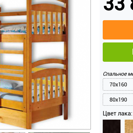
33 
Спальное м
70x160
80x190
Цвет лака: