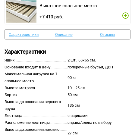
Выкатное спальное место
+
7 410
руб.
Характеристики
Описание
Отзывы
Характеристики
Ящик
2 шт., 65х65 см.
Основание входит в цену
поперечные брусья, ДВП
Максимальная нагрузка на 1
90 кг
спальное место
Высота матраса
19 - 25 см
Бортик
50 см
Высота до основания верхнего
135 см
яруса
Лестница
с ящиками
Расположение лестницы
справа/слева по выбору
Высота до основания нижнего
27 см