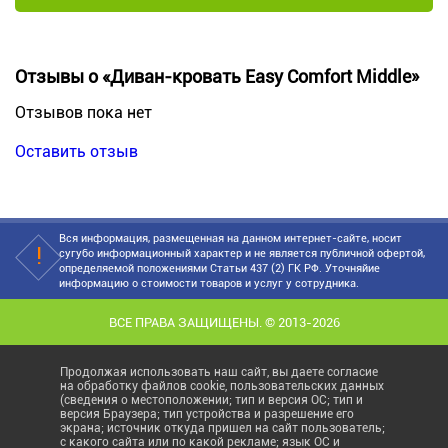
Отзывы о «Диван-кровать Easy Comfort Middle»
Отзывов пока нет
Оставить отзыв
Вся информация, размещенная на данном интернет-сайте, носит
сугубо информационный характер и не является публичной офертой,
определяемой положениями Статьи 437 (2) ГК РФ. Уточняйие
информацию о стоимости товаров и услуг у сотрудника.
ВСЕ ПРАВА ЗАЩИЩЕНЫ. © 2013-2026
Продолжая использовать наш сайт, вы даете согласие
на обработку файлов cookie, пользовательских данных
(сведения о местоположении; тип и версия ОС; тип и
версия Браузера; тип устройства и разрешение его
экрана; источник откуда пришел на сайт пользователь;
с какого сайта или по какой рекламе; язык ОС и