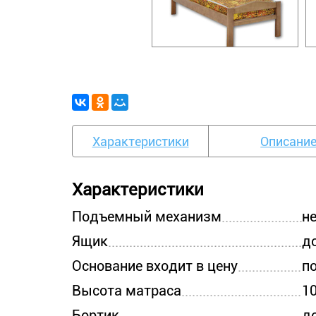
Характеристики
Описани
Характеристики
Подъемный механизм
н
Ящик
д
Основание входит в цену
п
Высота матраса
1
Бортик
д