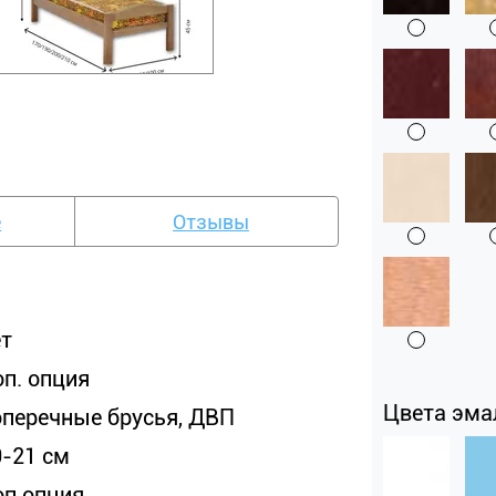
е
Отзывы
ет
оп. опция
Цвета эма
оперечные брусья, ДВП
0-21 см
оп опция