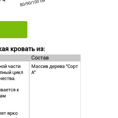
ая кровать из:
Состав
ной части
Массив дерева "Сорт
олный цикл
А"
чества.
вается к
дам
еет ярко