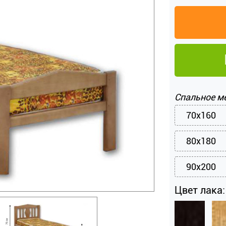
Спальное м
70x160
80x180
90x200
Цвет лака: