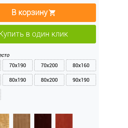
В корзину
Купить в один клик
есто
70x190
70x200
80x160
80x190
80x200
90x190