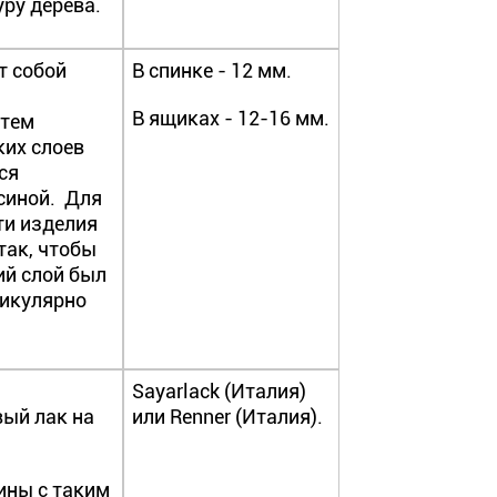
ру дерева.
т собой
В спинке - 12 мм.
В ящиках - 12-16 мм.
утем
ких слоев
ся
синой. Для
ти изделия
так, чтобы
й слой был
дикулярно
Sayarlack (Италия)
ый лак на
или Renner (Италия).
ины с таким