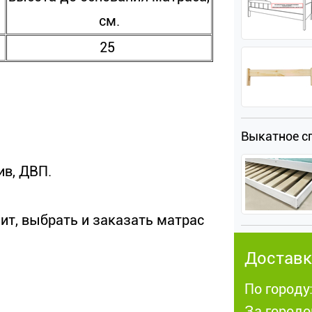
см.
25
Выкатное с
ив, ДВП.
ит, выбрать и заказать матрас
Доставк
По городу
За городо