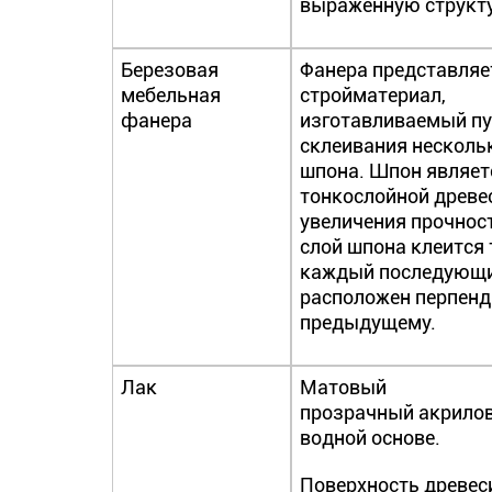
выраженную структу
Березовая
Фанера представляе
мебельная
стройматериал,
фанера
изготавливаемый п
склеивания несколь
шпона. Шпон являет
тонкослойной древе
увеличения прочнос
слой шпона клеится 
каждый последующи
расположен перпен
предыдущему.
Лак
Матовый
прозрачный акрилов
водной основе.
Поверхность древес