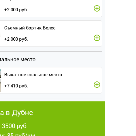
+
2 000
руб.
Съемный бортик Велес
+
2 000
руб.
пальное место
Выкатное спальное место
+
7 410
руб.
а в Дубне
: 3500 руб
м: 35 руб/км