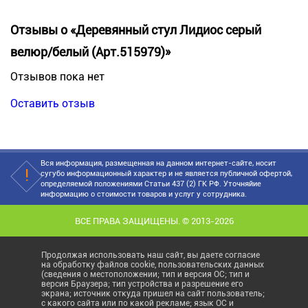
Отзывы о «Деревянный стул Лидиос серый
велюр/белый (Арт.515979)»
Отзывов пока нет
Оставить отзыв
Вся информация, размещенная на данном интернет-сайте, носит
сугубо информационный характер и не является публичной офертой,
определяемой положениями Статьи 437 (2) ГК РФ. Уточняйие
информацию о стоимости товаров и услуг у сотрудника.
ВСЕ ПРАВА ЗАЩИЩЕНЫ. © 2013-2026
Продолжая использовать наш сайт, вы даете согласие
на обработку файлов cookie, пользовательских данных
(сведения о местоположении; тип и версия ОС; тип и
версия Браузера; тип устройства и разрешение его
экрана; источник откуда пришел на сайт пользователь;
с какого сайта или по какой рекламе; язык ОС и