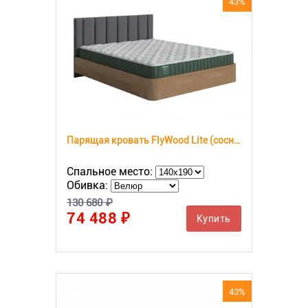
43%
Парящая кровать FlyWood Lite (сосна)
Спальное место:
Обивка:
130 680 ₽
74 488 ₽
Купить
43%