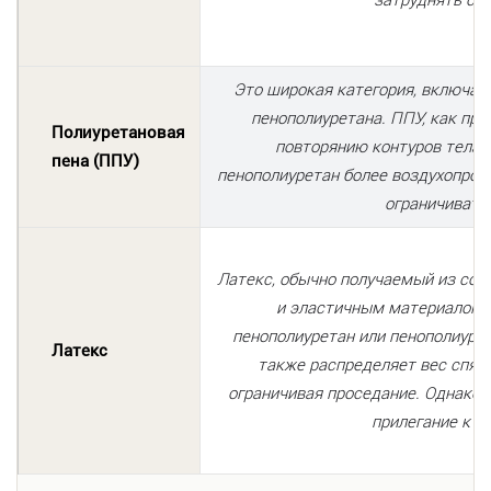
затруднять сме
Это широкая категория, включаю
пенополиуретана. ППУ, как прав
Полиуретановая
повторянию контуров тела,
пена (ППУ)
пенополиуретан более воздухопрон
ограничивать
Латекс, обычно получаемый из сок
и эластичным материалом. 
пенополиуретан или пенополиуре
Латекс
также распределяет вес спящ
ограничивая проседание. Однако 
прилегание к те