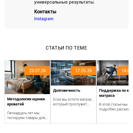
универсальные результаты.
Контакты
Instagram
СТАТЬИ ПО ТЕМЕ
23.07.26
17.05.26
14.05
Долговечность
Поддержка по кр
матраса
Методология оценки
Если вы хотите матрас,
кроватей
который прослужит
В этой статье мы
долго, важно понимать,
подробно рассмот
Пятнадцать лет мы
что влияет на его
поддержку краёв:
тестируем товары для
долговеч...
дадим определение
сна — кровати, матрасы,
объясним роль мат.
одеяла, подушки — и
делаем...