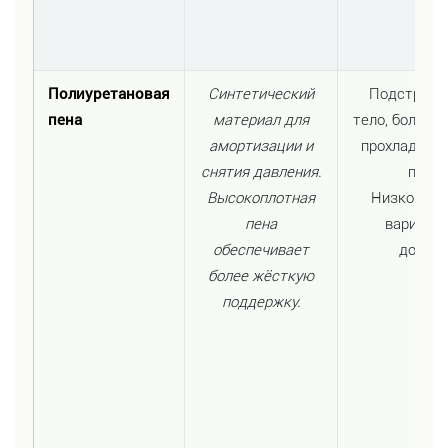
Полиуретановая
Синтетический
Подстраив
пена
материал для
тело, более 
амортизации и
прохладная,
снятия давления.
памя
Высокоплотная
Низкокаче
пена
вариант
обеспечивает
долгов
более жёсткую
поддержку.