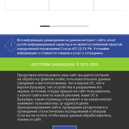
что вы чувствовали
матрас купить?" И
условия, которые
каждый...
почти всегда первое
используем для
что мы...
анализа способнос...
Вся информация, размещенная на данном интернет-сайте, носит
сугубо информационный характер и не является публичной офертой,
определяемой положениями Статьи 437 (2) ГК РФ. Уточняйие
информацию о стоимости товаров и услуг у сотрудника.
ВСЕ ПРАВА ЗАЩИЩЕНЫ. © 2013-2026
Продолжая использовать наш сайт, вы даете согласие
на обработку файлов cookie, пользовательских данных
(сведения о местоположении; тип и версия ОС; тип и
версия Браузера; тип устройства и разрешение его
экрана; источник откуда пришел на сайт пользователь;
с какого сайта или по какой рекламе; язык ОС и
Браузера; какие страницы открывает и на какие кнопки
нажимает пользователь; ip-адрес) в целях
функционирования сайта, проведения ретаргетинга и
проведения статистических исследований и обзоров.
Если вы не хотите, чтобы ваши данные обрабатывались,
покиньте сайт.