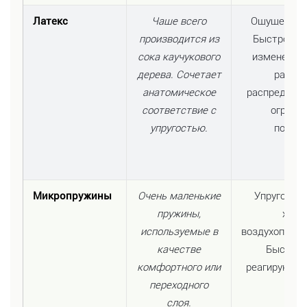
Латекс
Чаще всего
Ощущение «
производится из
Быстро реа
сока каучукового
изменение 
дерева. Сочетает
равно
анатомическое
распределяе
соответствие с
ограни
упругостью.
погруж
Микропружины
Очень маленькие
Упругое о
пружины,
хоро
используемые в
воздухопрон
качестве
Быстро 
комфортного или
реагируют н
переходного
слоя.