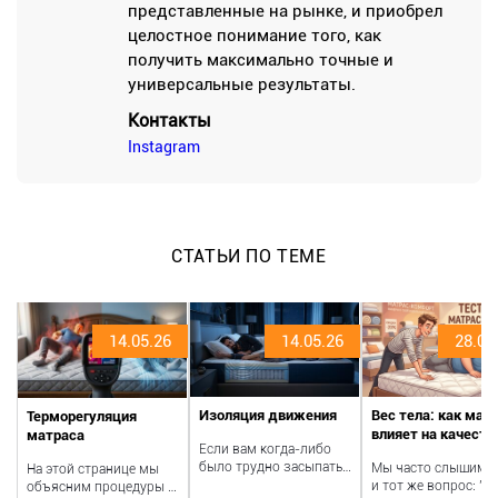
представленные на рынке, и приобрел
целостное понимание того, как
получить максимально точные и
универсальные результаты.
Контакты
Instagram
СТАТЬИ ПО ТЕМЕ
14.05.26
14.05.26
28.04
Изоляция движения
Вес тела: как мас
Терморегуляция
влияет на качеств
матраса
Если вам когда-либо
отдыха и выбор
было трудно засыпать
Мы часто слышим 
На этой странице мы
матраса
рядом с кем-то, потому
и тот же вопрос: "К
объясним процедуры и