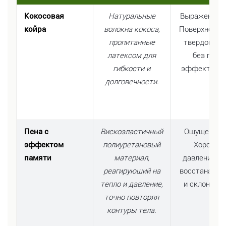
Кокосовая
Натуральные
Выраженная 
койра
волокна кокоса,
Поверхность
пропитанные
твердой и с
латексом для
без пруж
гибкости и
эффекта и п
долговечности.
Пена с
Вискоэластичный
Ощущение «
эффектом
полиуретановый
Хорошо 
памяти
материал,
давление, н
реагирующий на
восстанавли
тепло и давление,
и склонен к
точно повторяя
контуры тела.