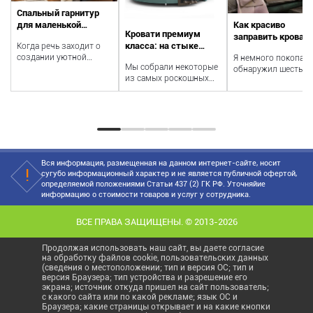
Спальный гарнитур
для маленькой
Как красиво
Кровати премиум
спальни
заправить кровать
класса: на стыке
Когда речь заходит о
расследование
создании уютной
классики и новых
Я немного покопалс
Мы собрали некоторые
обстановки в
обнаружил шесть
технологий
из самых роскошных
маленькой спальне,
общих качеств, кот
кроватей, доступных в
выбор мебели может
делают кровати в 5
России в 2023 году, для
ст...
звездочных...
тех,...
Вся информация, размещенная на данном интернет-сайте, носит
сугубо информационный характер и не является публичной офертой,
определяемой положениями Статьи 437 (2) ГК РФ. Уточняйие
информацию о стоимости товаров и услуг у сотрудника.
ВСЕ ПРАВА ЗАЩИЩЕНЫ. © 2013-2026
Продолжая использовать наш сайт, вы даете согласие
на обработку файлов cookie, пользовательских данных
(сведения о местоположении; тип и версия ОС; тип и
версия Браузера; тип устройства и разрешение его
экрана; источник откуда пришел на сайт пользователь;
с какого сайта или по какой рекламе; язык ОС и
Браузера; какие страницы открывает и на какие кнопки