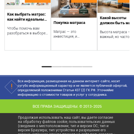
Как выбрать матрас:
Какой высоты
как найти идеальный
Покупка матраса
должен быть мат
вариант
Чтобы помочь вам
Матрас — это
Высота матраса —
разобраться в выборе
инвестиция, и
важный, но часто
матраса, мы подробно
правильный выбор
упускаемый из вид
разберем ключевую
может оказать
критерий, влияющи
информацию по...
долгосрочное влияние
ощущения и хара...
на здоровье...
Вся информация, размещенная на данном интернет-сайте, носит
сугубо информационный характер и не является публичной офертой,
определяемой положениями Статьи 437 (2) ГК РФ. Уточняйие
информацию о стоимости товаров и услуг у сотрудника.
ВСЕ ПРАВА ЗАЩИЩЕНЫ. © 2013-2026
Продолжая использовать наш сайт, вы даете согласие
на обработку файлов cookie, пользовательских данных
(сведения о местоположении; тип и версия ОС; тип и
версия Браузера; тип устройства и разрешение его