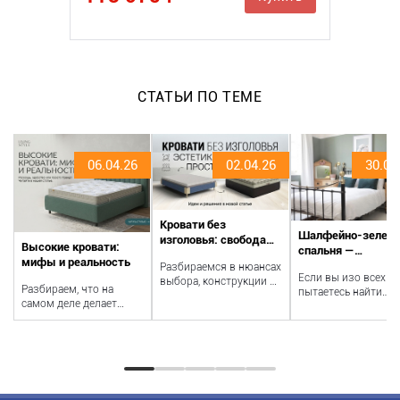
СТАТЬИ ПО ТЕМЕ
06.04.26
02.04.26
30.04
Кровати без
Шалфейно-зелена
изголовья: свобода
Высокие кровати:
спальня —
формы
мифы и реальность
обязательный цве
Разбираемся в нюансах
ифункциональность
Если вы изо всех с
для вас в этом го
выбора, конструкции и
Разбираем, что на
пытаетесь найти
стилистике одной из
самом деле делает
правильную цвето
самых популярных
кровать высокой,
палитру, спальня
категорий...
какими способами это
шалфейного цвета..
достигается и по...