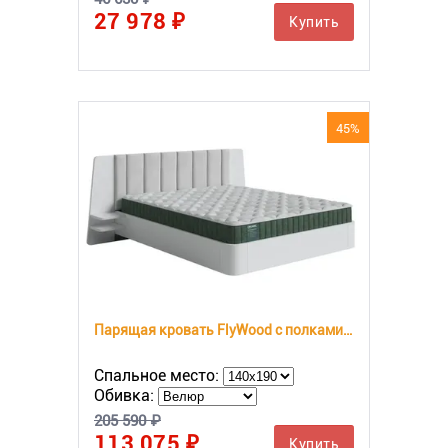
27 978 ₽
Купить
45%
Парящая кровать FlyWood с полками (береза)
Спальное место:
Обивка:
205 590 ₽
113 075 ₽
Купить