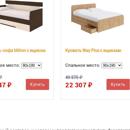
-софа Milton с ящиком
Кровать Way Plus с ящиками
ое место:
Спальное место:
₽
49 570 ₽
47 ₽
22 307 ₽
Купить
Купить