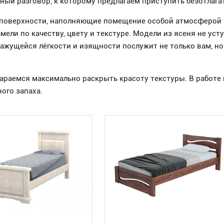
ный разговор, к которому предлагаем приступить безотлага
поверхности, наполняющие помещение особой атмосферой т
мели по качеству, цвету и текстуре. Модели из ясеня не ус
кажущейся лёгкости и изящности послужит не только вам, но
араемся максимально раскрыть красоту текстуры. В работе 
ого запаха.