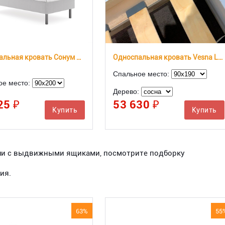
Односпальная кровать Сонум Hanna
Односпальная кровать Vesna Line 3
Спальное место:
ое место:
Дерево:
25 ₽
53 630 ₽
Купить
Купить
ели с выдвижными ящиками, посмотрите подборку
ия.
63%
55