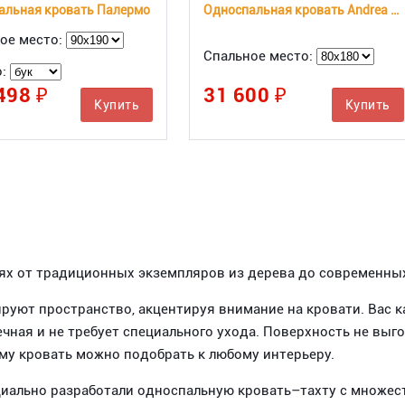
альная кровать Палермо
Односпальная кровать Andrea Extra
ое место:
Спальное место:
о:
498 ₽
31 600 ₽
Купить
Купить
х от традиционных экземпляров из дерева до современных 
ют пространство, акцентируя внимание на кровати. Вас к
ечная и не требует специального ухода. Поверхность не выг
му кровать можно подобрать к любому интерьеру.
иально разработали односпальную кровать–тахту с множес