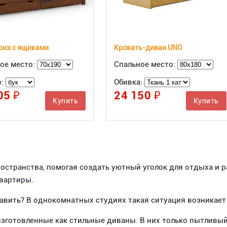
риз с ящиками
Кровать-диван UNO
ое место:
Спальное место:
о:
Обивка:
05 ₽
24 150 ₽
Купить
Купить
остранства, помогая создать уютный уголок для отдыха и
квартиры.
тавить? В однокомнатных студиях такая ситуация возникает
изготовленные как стильные диваны. В них только пытливый