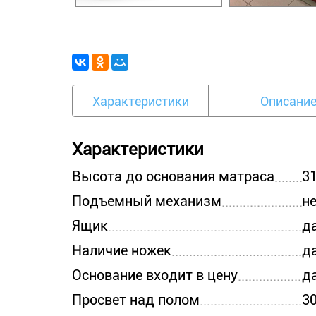
Характеристики
Описани
Характеристики
Высота до основания матраса
3
Подъемный механизм
н
Ящик
д
Наличие ножек
д
Основание входит в цену
д
Просвет над полом
3