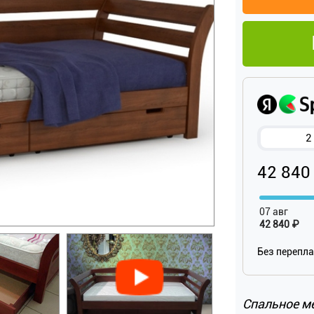
2
42 840
07 авг
42 840 ₽
Без перепл
Спальное м