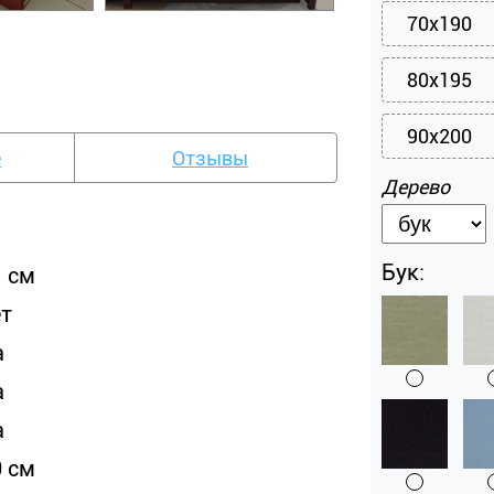
70x190
80x195
90x200
е
Отзывы
Дерево
Бук:
1 см
ет
а
а
а
0 см