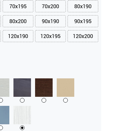
70x195
70x200
80x190
80x200
90x190
90x195
120x190
120x195
120x200