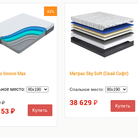
43%
с Innovo Max
Матрас Sky Soft (Скай Софт)
ное место:
Спальное место:
38 629 ₽
0 ₽
Купить
753 ₽
Купить