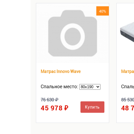
40%
Матрас Innovo Wave
Матра
Спальное место:
Спаль
76 630 ₽
85 53
45 978 ₽
48 
Купить