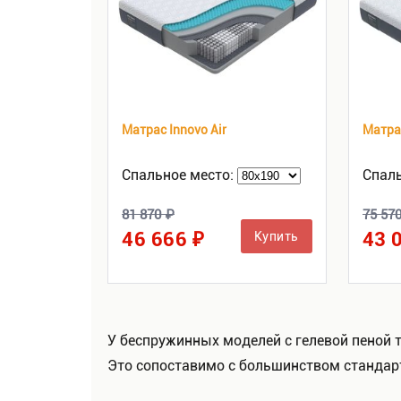
Матрас Innovo Air
Матрас
Спальное место:
Спаль
81 870 ₽
75 57
46 666 ₽
43 
Купить
У беспружинных моделей с гелевой пеной 
Это сопоставимо с большинством стандарт