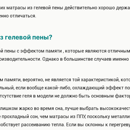
о их матрасы из гелевой пены действительно хорошо держ
енно отличаться.
из гелевой пены?
ой пены с эффектом памяти , которые являются отличны
изводительности. Однако в большинстве случаев именно 
 памяти, вероятно, не является той характеристикой, кот
альный, если вообще какой-либо, охлаждающий эффект по
тсутствие геля в модели не должно быть основным факто
т слишком жарко во время сна, лучше выбрать высококаче
е прохладный сон, чем матрасы из ППУ, поскольку металл
бствует рассеиванию тепла. Если вы склонны к перегреву 