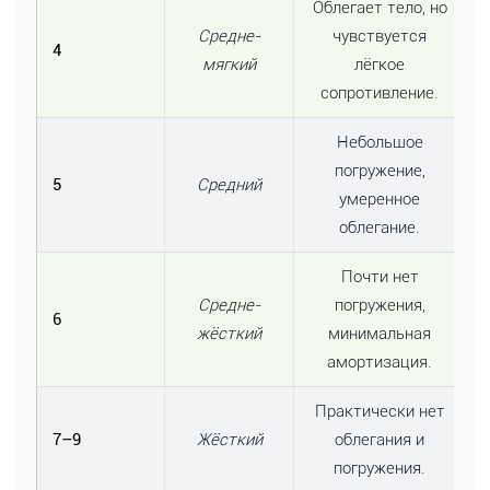
Облегает тело, но
Средне-
чувствуется
4
мягкий
лёгкое
сопротивление.
Небольшое
погружение,
5
Средний
умеренное
облегание.
Почти нет
Средне-
погружения,
6
жёсткий
минимальная
амортизация.
Практически нет
7–9
Жёсткий
облегания и
погружения.