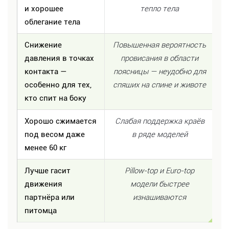
и хорошее
тепло тела
облегание тела
Снижение
Повышенная вероятность
давления в точках
провисания в области
контакта —
поясницы — неудобно для
особенно для тех,
спящих на спине и животе
кто спит на боку
Хорошо сжимается
Слабая поддержка краёв
под весом даже
в ряде моделей
менее 60 кг
Лучше гасит
Pillow-top и Euro-top
движения
модели быстрее
партнёра или
изнашиваются
питомца