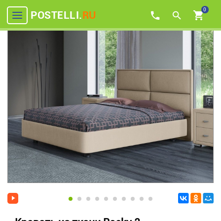
0
POSTELLI.
RU