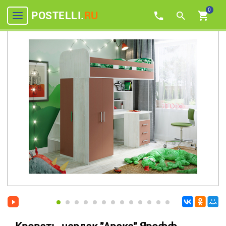
0
POSTELLI.
RU