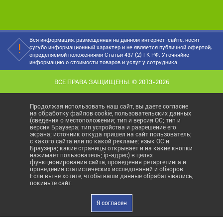
Вся информация, размещенная на данном интернет-сайте, носит
сугубо информационный характер и не является публичной офертой,
определяемой положениями Статьи 437 (2) ГК РФ. Уточняйие
информацию о стоимости товаров и услуг у сотрудника.
ВСЕ ПРАВА ЗАЩИЩЕНЫ. © 2013-2026
Продолжая использовать наш сайт, вы даете согласие
на обработку файлов cookie, пользовательских данных
(сведения о местоположении; тип и версия ОС; тип и
версия Браузера; тип устройства и разрешение его
экрана; источник откуда пришел на сайт пользователь;
с какого сайта или по какой рекламе; язык ОС и
Браузера; какие страницы открывает и на какие кнопки
нажимает пользователь; ip-адрес) в целях
функционирования сайта, проведения ретаргетинга и
проведения статистических исследований и обзоров.
Если вы не хотите, чтобы ваши данные обрабатывались,
покиньте сайт.
Я согласен