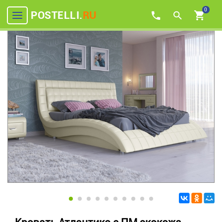
0
POSTELLI.
RU