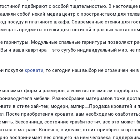
ля гостиной подбирают с особой тщательностью. В настоящее
тавляли собой некий медиа центр с пространством для тел
под посуду и платяного шкафа. Современные стенки для гост
змещать предметы стенки для гостиной в разных частях ко
ые гарнитуры. Модульные спальные гарнитуры позволяют ра
Вы и ваша квартира – это сугубо индивидуальный мир, не по
ри покупке
кровати
, то сегодня наш выбор не ограничен ни в 
слимых форм и размеров, а если вы не смогли подобрать т
производителя мебели. Разнообразие материалов тоже дост
ровати в стиле хай-тек, модерн, ампир….Продажа кроватей и
л. После приобретения кровати, вам необходимо озаботитьс
омить. Бессонница, состояние «разбитости», все это может 
аться в матрасе. Конечно, в идеале, стоит приобрести орто
но воспринимает вес спящего на нем человека, поддержива