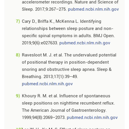
accelerometer recordings. Nature and Science of
Sleep. 2017;9:267–275.
pubmed.ncbi.nlm.nih.gov
7)
Cary D., Briffa K., McKenna L. Identifying
relationships between sleep posture and non-
specific spinal symptoms in adults. BMJ Open.
2019;9(6):e027633.
pubmed.ncbi.nlm.nih.gov
8)
Ravesloot M. J. et al. The undervalued potential
of positional therapy in position-dependent
snoring and obstructive sleep apnea. Sleep &
Breathing. 2013;17(1):39–49.
pubmed.ncbi.nlm.nih.gov
9)
Khoury R. M. et al. Influence of spontaneous
sleep positions on nighttime recumbent reflux.
The American Journal of Gastroenterology.
1999;94(8):2069–2073.
pubmed.ncbi.nlm.nih.gov