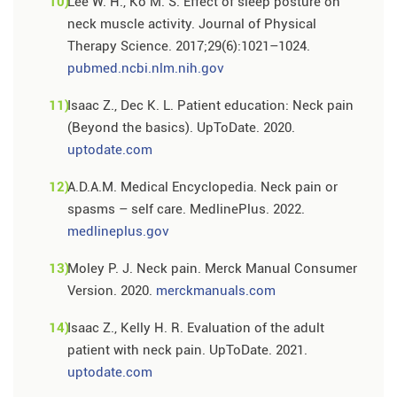
10)
Lee W. H., Ko M. S. Effect of sleep posture on
neck muscle activity. Journal of Physical
Therapy Science. 2017;29(6):1021–1024.
pubmed.ncbi.nlm.nih.gov
11)
Isaac Z., Dec K. L. Patient education: Neck pain
(Beyond the basics). UpToDate. 2020.
uptodate.com
12)
A.D.A.M. Medical Encyclopedia. Neck pain or
spasms – self care. MedlinePlus. 2022.
medlineplus.gov
13)
Moley P. J. Neck pain. Merck Manual Consumer
Version. 2020.
merckmanuals.com
14)
Isaac Z., Kelly H. R. Evaluation of the adult
patient with neck pain. UpToDate. 2021.
uptodate.com