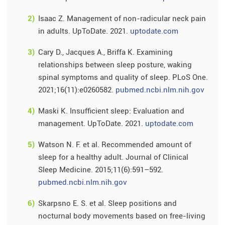
2)
Isaac Z. Management of non-radicular neck pain
in adults. UpToDate. 2021.
uptodate.com
3)
Cary D., Jacques A., Briffa K. Examining
relationships between sleep posture, waking
spinal symptoms and quality of sleep. PLoS One.
2021;16(11):e0260582.
pubmed.ncbi.nlm.nih.gov
4)
Maski K. Insufficient sleep: Evaluation and
management. UpToDate. 2021.
uptodate.com
5)
Watson N. F. et al. Recommended amount of
sleep for a healthy adult. Journal of Clinical
Sleep Medicine. 2015;11(6):591–592.
pubmed.ncbi.nlm.nih.gov
6)
Skarpsno E. S. et al. Sleep positions and
nocturnal body movements based on free-living