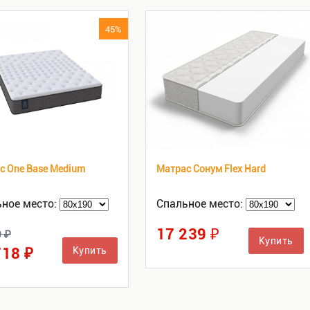
45%
с One Base Medium
Матрас Сонум Flex Hard
ное место:
Спальное место:
17 239 ₽
0 ₽
Купить
718 ₽
Купить