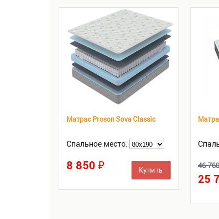
Матрас Proson Sova Classic
Матра
Спальное место:
Спаль
8 850 ₽
46 76
Купить
25 